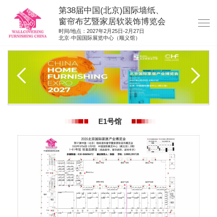
第38届中国(北京)国际墙纸、
窗帘布艺暨家居软装饰博览会
时间/地点：2027年2月25日-2月27日
北京·中国国际展览中心（顺义馆）
网站首页
展商服务
观众服务
展位图纸
E1号馆
资料下载
展位申请
集团展会
参展联络